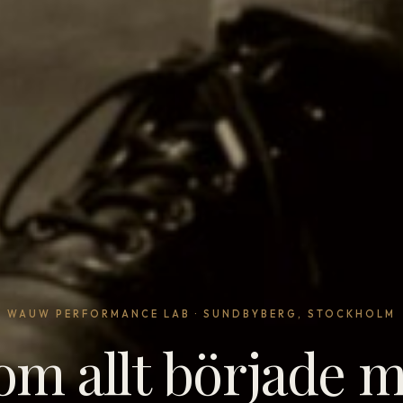
WAUW PERFORMANCE LAB · SUNDBYBERG, STOCKHOLM
om allt började 