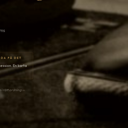
öms
EDA PÅ DET
session. En karta
p i rätt ordning —