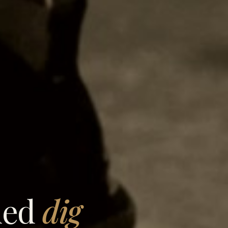
med
dig