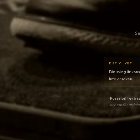
Se
DET VI VET
Din sving är kon
Inte orsaken.
Pusselbit 1 av 6 s
och varför ordnin