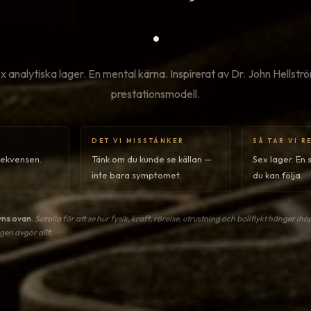
.
x analytiska lager. En mental kärna. Inspirerat av Dr. John Hellstr
prestationsmodell.
DET VI MISSTÄNKER
SÅ TAR VI R
sekvensen.
Tänk om du kunde se källan —
Sex lager. En 
inte bara symptomet.
du kan följa.
yns ovan.
Scrolla för att se hur fysik, kraft, rörelse, utrustning och bollflykt hänger iho
gen avgör allt.