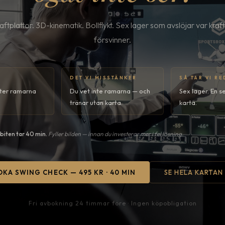
aftplattor. 3D-kinematik. Bollflykt. Sex lager som avslöjar var kraf
försvinner.
DET VI MISSTÄNKER
SÅ TAR VI R
tter ramarna
Du vet inte ramarna — och
Sex lager. En s
tränar utan karta.
karta.
biten tar 40 min.
Fyller bilden — innan du investerar mer i fel lösning.
OKA SWING CHECK — 495 KR · 40 MIN
SE HELA KARTAN
Fri avbokning 24 timmar före · Ingen köpobligation