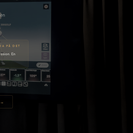
ten
EDA PÅ DET
ession. En
 →