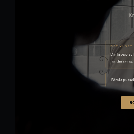
Kr
DET VI VET
Din kropp sä
för din sving.
Första pussel
B