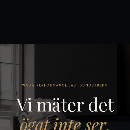
WAUW PERFORMANCE LAB · SUNDBYBERG
Vi mäter det
ögat
inte ser.